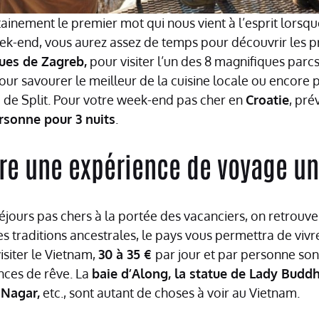
tainement le premier mot qui nous vient à l’esprit lorsqu
ek-end, vous aurez assez de temps pour découvrir les p
ues de Zagreb,
pour visiter l’un des 8 magnifiques parc
, pour savourer le meilleur de la cuisine locale ou encore 
le de Split. Pour votre week-end pas cher en
Croatie
, pr
rsonne pour 3 nuits
.
vre une expérience de voyage un
jours pas chers à la portée des vacanciers, on retrouve
s traditions ancestrales, le pays vous permettra de viv
isiter le Vietnam,
30 à 35 €
par jour et par personne son
nces de rêve. La
baie d’Along, la statue de Lady Budd
 Nagar,
etc., sont autant de choses à voir au Vietnam.