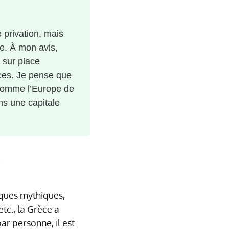
 privation, mais
ue. À mon avis,
r sur place
nces. Je pense que
, comme l’Europe de
ns une capitale
e
iques mythiques,
tc., la Grèce a
ar personne, il est