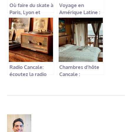
Où faire du skate à
Voyage en
Paris, Lyon et
Amérique Latine :
Marseille ?
craquez pour un
itinéraire sur-
mesure !
Radio Cancale:
Chambres d’hôte
écoutez la radio
Cancale :
locale et ses
l’alternative
émissions en
idéale pour un
direct
séjour réussi