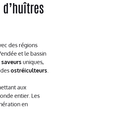
 d’huîtres
ec des régions
endée et le bassin
s
saveurs
uniques,
s des
ostréiculteurs
.
ettant aux
nde entier. Les
énération en