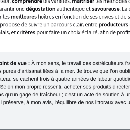
teur,
comprendre
les variétés,
maîtriser
les méthodes d
arantir une
dégustation
authentique et
savoureuse
. La
r les
meilleures
huîtres en fonction de ses envies et de 
 propose de suivre un parcours clair, entre
producteurs
ais, et
critères
pour faire un choix éclairé, afin de prof
int de vue :
À mon sens, le travail des ostréiculteurs fr
 pures d’artisanat liées à la mer. Je trouve que l’on oub
ateau se cachent trois à quatre années de labeur quotidie
Selon mon propre ressenti, acheter ses produits direct
s qu’un gage de fraîcheur ; c’est un acte de soutien à u
 préserve, à mon avis, l’équilibre de nos littoraux avec