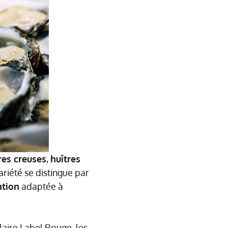
res creuses
,
huîtres
ariété se distingue par
ation
adaptée à
claire Label Rouge, les