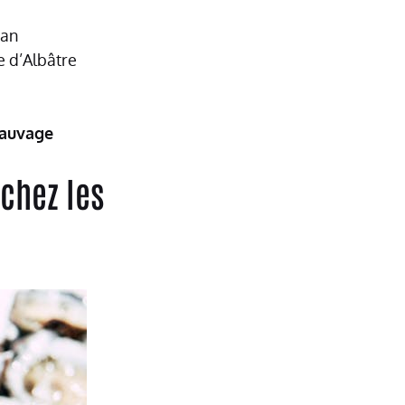
han
e d’Albâtre
sauvage
 chez les