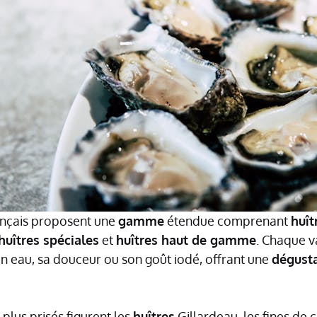
nçais proposent une
gamme
étendue comprenant
huît
huîtres spéciales
et
huîtres haut de gamme
. Chaque v
en eau, sa douceur ou son goût iodé, offrant une
dégust
 plus prisés figurent les
huîtres
Gillardeau, les fines de 