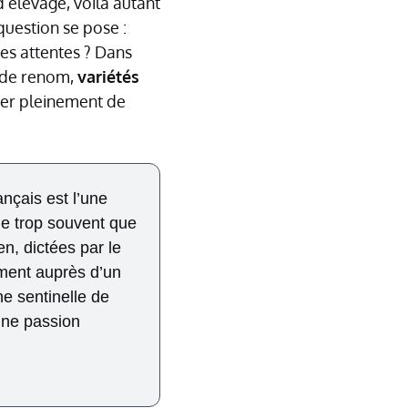
’élevage, voilà autant
 question se pose :
ses attentes ? Dans
de renom,
variétés
iter pleinement de
ançais est l’une
lie trop souvent que
n, dictées par le
ement auprès d’un
ne sentinelle de
 une passion