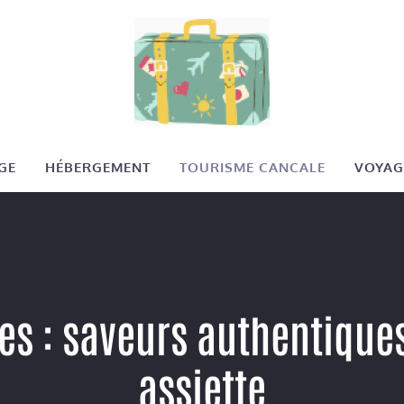
GE
HÉBERGEMENT
TOURISME CANCALE
VOYAG
es : saveurs authentiques
assiette