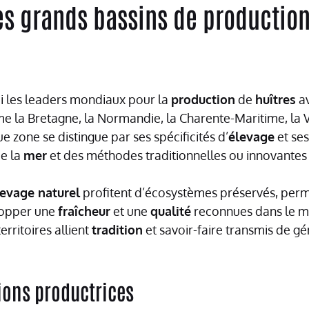
es grands bassins de production
i les leaders mondiaux pour la
production
de
huîtres
av
la Bretagne, la Normandie, la Charente-Maritime, la V
 zone se distingue par ses spécificités d’
élevage
et se
de la
mer
et des méthodes traditionnelles ou innovante
levage naturel
profitent d’écosystèmes préservés, perm
opper une
fraîcheur
et une
qualité
reconnues dans le mo
erritoires allient
tradition
et savoir-faire transmis de g
ions productrices