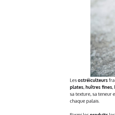
Les
ostréiculteurs
fra
plates
,
huîtres fines
,
sa texture, sa teneur 
chaque palais.
Parmi les
produits
les