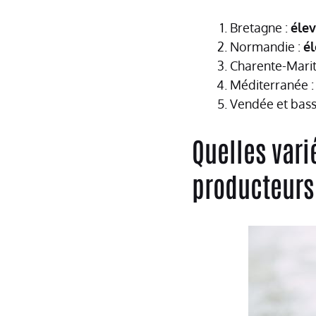
Bretagne :
éle
Normandie :
é
Charente-Marit
Méditerranée 
Vendée et bass
Quelles vari
producteurs