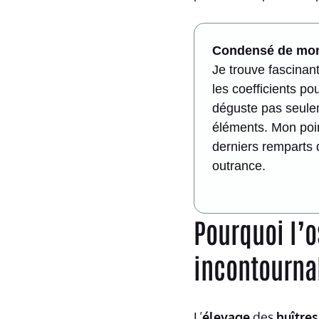
Condensé de mon
Je trouve fascina
les coefficients p
déguste pas seulem
éléments. Mon point
derniers remparts d
outrance.
Pourquoi l’o
incontournab
L’
élevage
des
huîtres