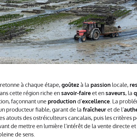
retonne à chaque étape,
goûtez
à la
passion
locale,
re
ans cette région riche en
savoir-faire
et en
saveurs
, la
q
tion, façonnant une
production
d’
excellence
. La probl
un producteur fiable, garant de la
fraîcheur
et de l’
authe
 atouts des ostréiculteurs cancalais, puis les critères 
vant de mettre en lumière l’intérêt de la vente directe et
leine de sens.