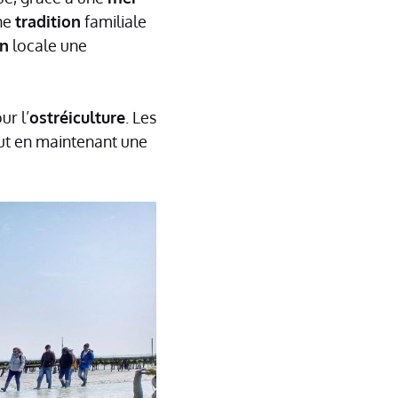
une
tradition
familiale
on
locale une
ur l’
ostréiculture
. Les
out en maintenant une