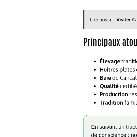
Lire aussi :
Visiter 
Principaux atou
Élevage
tradit
Huîtres
plates
Baie
de Cancale
Qualité
certifi
Production
res
Tradition
famil
En suivant un trac
de conscience : no