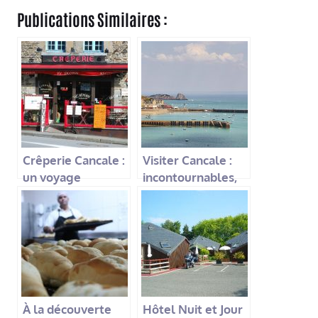
Publications Similaires :
Crêperie Cancale :
Visiter Cancale :
un voyage
incontournables,
gourmand au
bonnes adresses
cœur de la
et expériences à
Bretagne
ne pas manquer
À la découverte
Hôtel Nuit et Jour