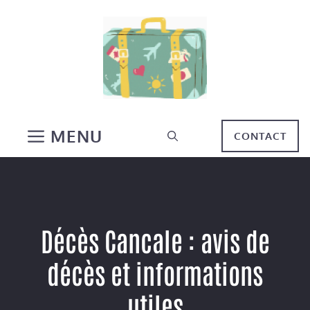
Aller
au
contenu
MENU
CONTACT
Décès Cancale : avis de
décès et informations
utiles