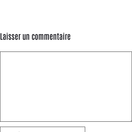
Laisser un commentaire
Commentaire
Nom