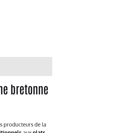
ine bretonne
s producteurs de la
itionnels
aux
plats