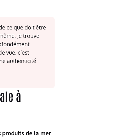
de ce que doit être
e-même. Je trouve
profondément
e vue, c’est
ne authenticité
ale à
s
produits de la mer