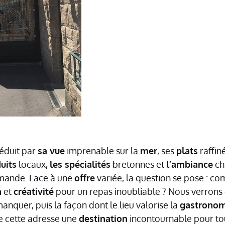
éduit par
sa vue
imprenable sur la
mer
, ses
plats
raffin
uits
locaux,
les spécialités
bretonnes et
l’ambiance
ch
ande. Face à une
offre
variée, la question se pose : co
n
et
créativité
pour un repas inoubliable ? Nous verrons 
anquer, puis la façon dont le lieu valorise la
gastronom
de cette adresse une
destination
incontournable pour to