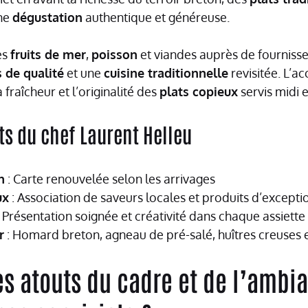
une
dégustation
authentique et généreuse.
es
fruits de mer
,
poisson
et viandes auprès de fournisse
s de qualité
et une
cuisine traditionnelle
revisitée. L’ac
 fraîcheur et l’originalité des
plats copieux
servis midi e
s du chef Laurent Helleu
n
: Carte renouvelée selon les arrivages
ux
: Association de saveurs locales et produits d’excepti
 Présentation soignée et créativité dans chaque assiette
r
: Homard breton, agneau de pré-salé, huîtres creuses e
es atouts du cadre et de l’ambi