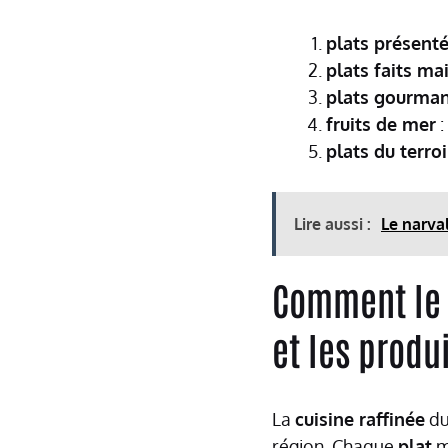
plats présent
plats faits ma
plats gourma
fruits de mer
:
plats du terroi
Lire aussi :
Le narva
Comment le r
et les produ
La
cuisine raffinée
du
région. Chaque
plat
m