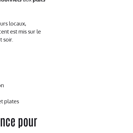
urs locaux,
cent est mis sur le
t soir.
on
t plates
ance pour