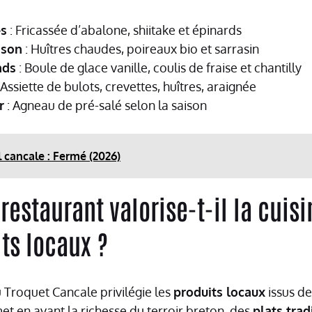
és
: Fricassée d’abalone, shiitake et épinards
ison
: Huîtres chaudes, poireaux bio et sarrasin
nds
: Boule de glace vanille, coulis de fraise et chantilly
 Assiette de bulots, crevettes, huîtres, araignée
r
: Agneau de pré-salé selon la saison
l cancale : Fermé (2026)
estaurant valorise-t-il la cuis
its locaux ?
 Troquet Cancale privilégie les
produits locaux
issus de
et en avant la richesse du terroir breton, des
plats trad