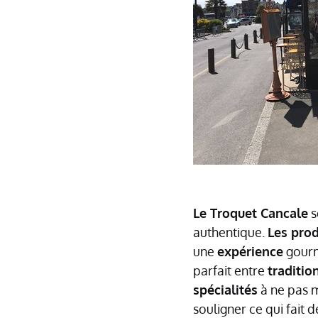
Le Troquet Cancale
s
authentique.
Les prod
une
expérience
gourm
parfait entre
traditio
spécialités
à ne pas m
souligner ce qui fait 