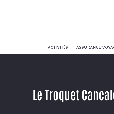
Aller
au
contenu
ACTIVITÉS
ASSURANCE VOYA
Le Troquet Cancal