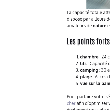
La capacité totale att
dispose par ailleurs
amateurs de
nature
e
Les points fort
chambre
: 24 
lits
: Capacité 
camping
: 30 
plage
: Accès d
vue sur la bai
Pour parfaire votre sé
cher
afin d’optimiser 
également possible d