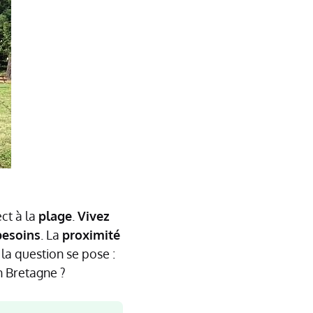
ct à la
plage
.
Vivez
besoins
. La
proximité
, la question se pose :
n Bretagne ?