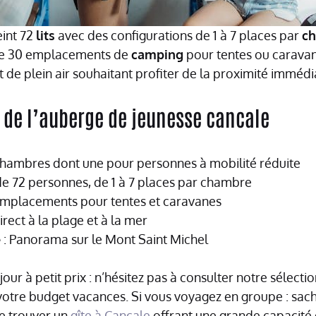
eint 72
lits
avec des configurations de 1 à 7 places par
c
 de 30 emplacements de
camping
pour tentes ou caravane
t de plein air souhaitant profiter de la proximité immédi
s de l’auberge de jeunesse cancale
chambres dont une pour personnes à mobilité réduite
de 72 personnes, de 1 à 7 places par chambre
emplacements pour tentes et caravanes
irect à la plage et à la mer
e
: Panorama sur le Mont Saint Michel
jour à petit prix : n’hésitez pas à consulter notre sélect
votre budget vacances. Si vous voyagez en groupe : sache
e trouver un
gîte à Cancale
offrant une grande capacité 