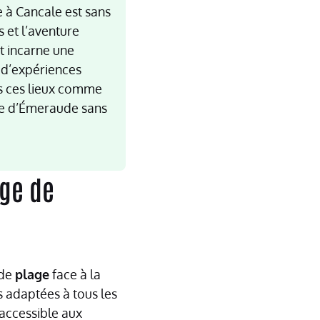
 à Cancale est sans
s et l’aventure
t incarne une
 d’expériences
is ces lieux comme
ôte d’Émeraude sans
ge de
 de
plage
face à la
s adaptées à tous les
accessible aux