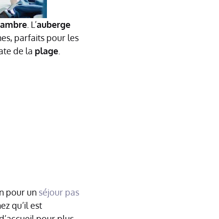
hambre
. L’
auberge
s, parfaits pour les
ate de la
plage
.
ion pour un
séjour pas
z qu’il est
d’accueil pour plus