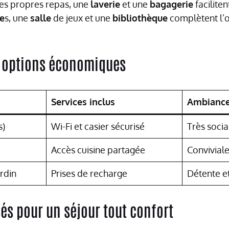
es propres repas, une
laverie
et une
bagagerie
faciliten
e
s, une
salle
de jeux et une
bibliothèque
complètent l’o
 options économiques
Services inclus
Ambianc
s)
Wi-Fi et casier sécurisé
Très socia
Accès cuisine partagée
Conviviale
ardin
Prises de recharge
Détente e
és pour un séjour tout confort