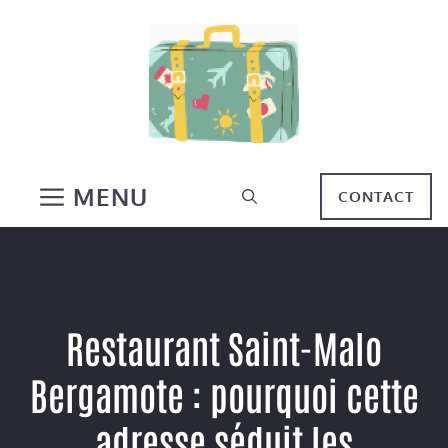
Aller
au
contenu
MENU
CONTACT
Restaurant Saint-Malo
Bergamote : pourquoi cette
adresse séduit les