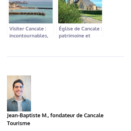
de mer
Visiter Cancale :
Église de Cancale :
incontournables,
patrimoine et
bonnes adresses
histoire de l’Église
et expériences à
Saint-Méen
ne pas manquer
Jean-Baptiste M.
,
fondateur de Cancale
Tourisme