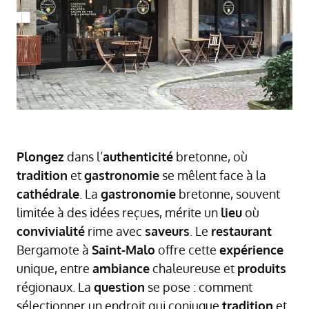
Plongez
dans l’
authenticité
bretonne, où
tradition
et
gastronomie
se mêlent face à la
cathédrale
. La
gastronomie
bretonne, souvent
limitée à des idées reçues, mérite un
lieu
où
convivialité
rime avec
saveurs
. Le
restaurant
Bergamote à
Saint-Malo
offre cette
expérience
unique, entre
ambiance
chaleureuse et
produits
régionaux. La
question
se pose : comment
sélectionner un endroit qui conjugue
tradition
et