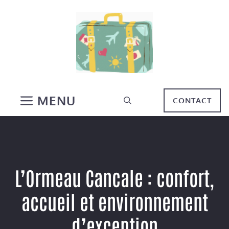
Aller
au
contenu
MENU
CONTACT
L’Ormeau Cancale : confort,
accueil et environnement
d’exception