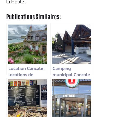
la Houle .
Publications Similaires :
Location Cancale :
Camping
locations de
municipal Cancale
vacances pour un
: l’esprit vacances
séjour inoubliable
en toute liberté