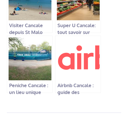
Visiter Cancale
Super U Cancale:
depuis St Malo
tout savoir sur
lors de vos
votre
vacances
supermarché local
Peniche Cancale :
Airbnb Cancale :
un lieu unique
guide des
pour vivre la
meilleures
culture à Cancale
locations pour
votre séjour