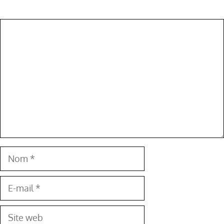
Commentaire
Nom
E-
mail
Site